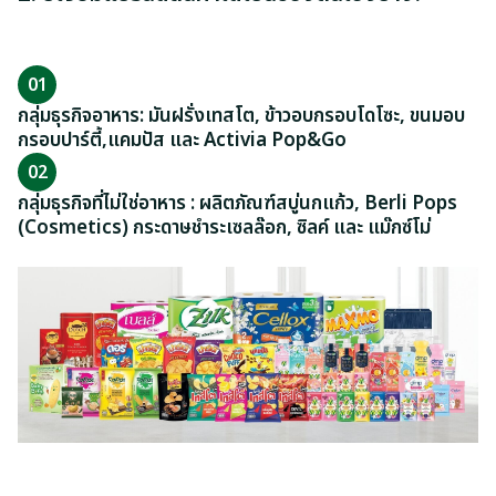
01
กลุ่มธุรกิจอาหาร: มันฝรั่งเทสโต, ข้าวอบกรอบโดโซะ, ขนมอบ
กรอบปาร์ตี้,แคมปัส และ Activia Pop&Go
02
กลุ่มธุรกิจที่ไม่ใช่อาหาร : ผลิตภัณฑ์สบู่นกแก้ว, Berli Pops
(Cosmetics) กระดาษชำระเซลล๊อก, ซิลค์ และ แม๊กซ์โม่