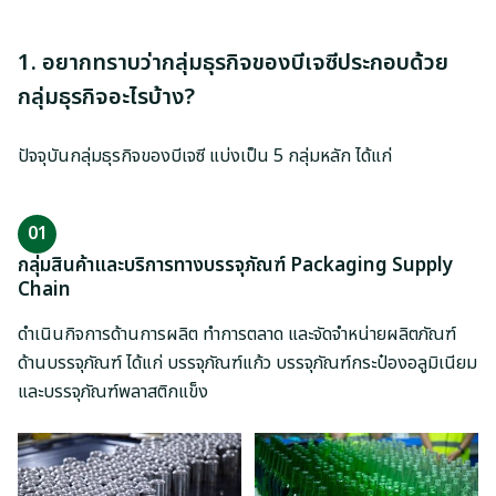
เอกสารเผยแพร่
1. อยากทราบว่ากลุ่มธุรกิจของบีเจซีประกอบด้วย
สอบถามข้อมูลนักลงทุน
กลุ่มธุรกิจอะไรบ้าง?
ปัจจุบันกลุ่มธุรกิจของบีเจซี แบ่งเป็น 5 กลุ่มหลัก ได้แก่
01
กลุ่มสินค้าและบริการทางบรรจุภัณฑ์ Packaging Supply
Chain
ดำเนินกิจการด้านการผลิต ทำการตลาด และจัดจำหน่ายผลิตภัณฑ์
ด้านบรรจุภัณฑ์ ได้แก่ บรรจุภัณฑ์แก้ว บรรจุภัณฑ์กระป๋องอลูมิเนียม
และบรรจุภัณฑ์พลาสติกแข็ง