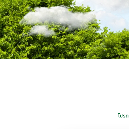
โปรดใ