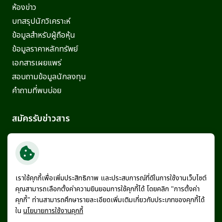
ห้องข่าว
บทสรุปนักวิเคราะห์
ข้อมูลสำหรับผู้ถือหุ้น
ข้อมูลราคาหลักทรัพย์
เอกสารเผยแพร่
สอบถามข้อมูลนักลงทุน
คำถามที่พบบ่อย
สมัครรับข่าวสาร
ติดตามข่าวสารความเคลื่อนไหวล่าสุดจากทาง
บริษัทฯ
สมัครรับข่าวสาร
เราใช้คุกกี้เพื่อเพิ่มประสิทธิภาพ และประสบการณ์ที่ดีในการใช้งานเว็บไซต์
คุณสามารถเลือกตั้งค่าความยินยอมการใช้คุกกี้ได้ โดยคลิก "การตั้งค่า
คุกกี้" ท่านสามารถศึกษารายละเอียดเพิ่มเติมเกี่ยวกับประเภทของคุกกี้ได้
ใน
นโยบายการใช้งานคุกกี้
© สงวนลิขสิทธิ์ พ.ศ. 2569 บริษัท เบอร์ลี่ ยุคเกอร์ จำกัด