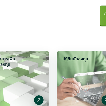
กสารเพื่อ
ปฏิทินนักลงทุน
กลงทุน