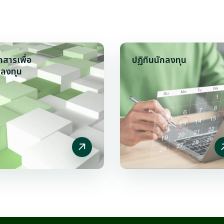
กสารเพื่อ
ปฏิทินนักลงทุน
กลงทุน